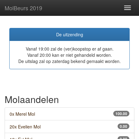
MolBeurs 2019
Toggl
navig
De uitzending
Vanaf 19:00 zal de (ver)koopstop er af gaan.
Vanaf 20:00 kan er niet gehandeld worden.
De uitslag zal op zaterdag bekend gemaakt worden.
Molaandelen
0x Merel Mol
100.00
20x Evelien Mol
0.00