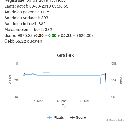
Registratie: 05-01-2019 17:49:55
Laatst actief: 09-03-2019 09:38:53
Aandelen gekocht: 1175
Aandelen verkocht: 893
Aandelen in bezit: 382
Molaandelen in bezit: 382
Score: 9675.22 (
0.00
+
0.00
+ 55.22 +
9620.00)
Geld:
55.22
dukaten
Grafiek
0
50k
Plaats
Score
20
25k
40
0k
4. Mar
6. Mar
8. Mar
Tijd
Plaats
Score
MolBeurs 2019