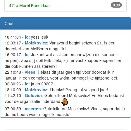
471x Merel Kandidaat
0.00
Chat
18:41:04 -
lo
: yess leuk
12:03:17 -
Molzkovicz
: Vanavond begint seizoen 21. Is een
doorstart van MolBeurs mogelijk?
16:20:17 -
lo
: Je kunt wat assistenten aanwijzen die kunnen
helpen). Zoals jij ooit Erik hielp, zijn er vast knappe koppen hier
die ook kunnen assisteren?!
22:10:48 -
vlees
: Helaas dit jaar geen tijd voor doordat ik in
januari in een compleet, voor widm, onmogelijke tijdzone leef.
02:30:26 -
lo
: ja en 2020?
18:10:09 -
Molzkovicz
: Thanks! Graag tot volgend jaar!
11:42:10 -
Golovior
: Gefeliciteerd Molzkovicz! En Vlees bedankt
voor de organisatie inderdaad
07:00:59 -
maerten
: Gefeliciteerd Molzkovicz! Vlees, super dat je
de molbeurs weer mogelijk maakte!
16:42:08 -
row
: Gefeliciteerd Molzkovicz! En Vlees bedankt!!
10:51:53 -
dv92
: En bedankt voor het regelen!