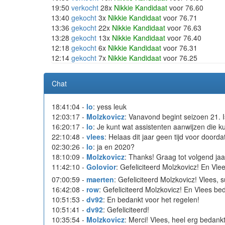
19:50
verkocht
28x
Nikkie Kandidaat
voor 76.60
13:40
gekocht
3x
Nikkie Kandidaat
voor 76.71
13:36
gekocht
22x
Nikkie Kandidaat
voor 76.63
13:28
gekocht
13x
Nikkie Kandidaat
voor 76.40
12:18
gekocht
6x
Nikkie Kandidaat
voor 76.31
12:14
gekocht
7x
Nikkie Kandidaat
voor 76.25
Chat
18:41:04 -
lo
: yess leuk
12:03:17 -
Molzkovicz
: Vanavond begint seizoen 21. 
16:20:17 -
lo
: Je kunt wat assistenten aanwijzen die ku
22:10:48 -
vlees
: Helaas dit jaar geen tijd voor doorda
02:30:26 -
lo
: ja en 2020?
18:10:09 -
Molzkovicz
: Thanks! Graag tot volgend jaa
11:42:10 -
Golovior
: Gefeliciteerd Molzkovicz! En Vl
07:00:59 -
maerten
: Gefeliciteerd Molzkovicz! Vlees,
16:42:08 -
row
: Gefeliciteerd Molzkovicz! En Vlees bed
10:51:53 -
dv92
: En bedankt voor het regelen!
10:51:41 -
dv92
: Gefeliciteerd!
10:35:54 -
Molzkovicz
: Merci! Vlees, heel erg bedank