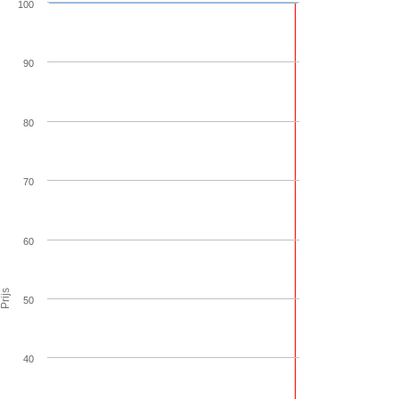
100
90
80
70
60
Prijs
50
40