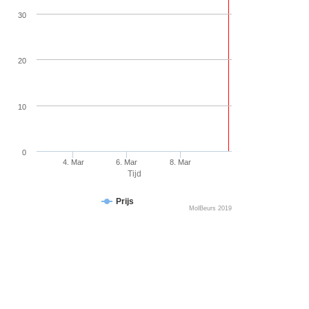
30
20
10
0
4. Mar
6. Mar
8. Mar
Tijd
Prijs
MolBeurs 2019