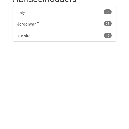
naty
35
JeroenvanR
25
auriske
10