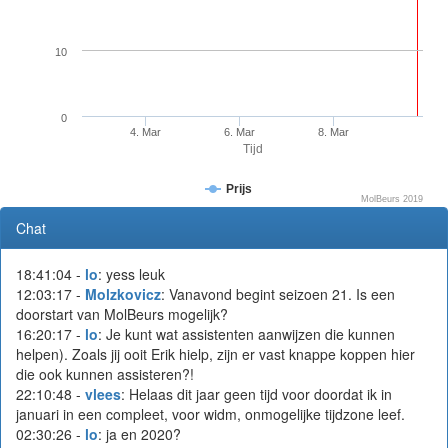
10
0
4. Mar
6. Mar
8. Mar
Tijd
Prijs
MolBeurs 2019
Chat
18:41:04 -
lo
: yess leuk
12:03:17 -
Molzkovicz
: Vanavond begint seizoen 21. Is een
doorstart van MolBeurs mogelijk?
16:20:17 -
lo
: Je kunt wat assistenten aanwijzen die kunnen
helpen). Zoals jij ooit Erik hielp, zijn er vast knappe koppen hier
die ook kunnen assisteren?!
22:10:48 -
vlees
: Helaas dit jaar geen tijd voor doordat ik in
januari in een compleet, voor widm, onmogelijke tijdzone leef.
02:30:26 -
lo
: ja en 2020?