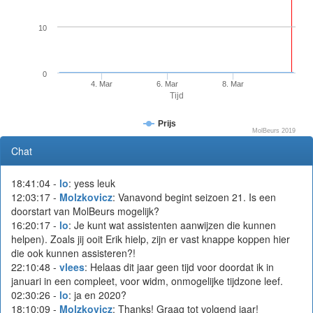
10
0
4. Mar
6. Mar
8. Mar
Tijd
Prijs
MolBeurs 2019
Chat
18:41:04 -
lo
: yess leuk
12:03:17 -
Molzkovicz
: Vanavond begint seizoen 21. Is een
doorstart van MolBeurs mogelijk?
16:20:17 -
lo
: Je kunt wat assistenten aanwijzen die kunnen
helpen). Zoals jij ooit Erik hielp, zijn er vast knappe koppen hier
die ook kunnen assisteren?!
22:10:48 -
vlees
: Helaas dit jaar geen tijd voor doordat ik in
januari in een compleet, voor widm, onmogelijke tijdzone leef.
02:30:26 -
lo
: ja en 2020?
18:10:09 -
Molzkovicz
: Thanks! Graag tot volgend jaar!